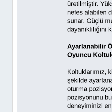
üretilmiştir. Y
nefes alabilen 
sunar. Güçlü me
dayanıklılığını 
Ayarlanabilir Ö
Oyuncu Koltuk
Koltuklarımız, k
şekilde ayarlanab
oturma pozisyon
pozisyonunu bul
deneyiminizi en