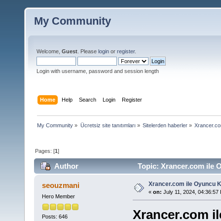
My Community
Welcome,
Guest
. Please
login
or
register
.
Login with username, password and session length
Home
Help
Search
Login
Register
My Community
»
Ücretsiz site tanıtımları
»
Sitelerden haberler
»
Xrancer.co
Pages: [
1
]
Author
Topic: Xrancer.com ile 
Xrancer.com ile Oyuncu Ko
seouzmani
«
on:
July 11, 2024, 04:36:57
Hero Member
Xrancer.com il
Posts: 646