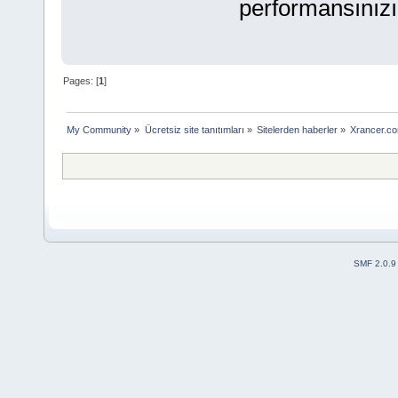
performansınızı a
Pages: [
1
]
My Community
»
Ücretsiz site tanıtımları
»
Sitelerden haberler
»
Xrancer.co
SMF 2.0.9