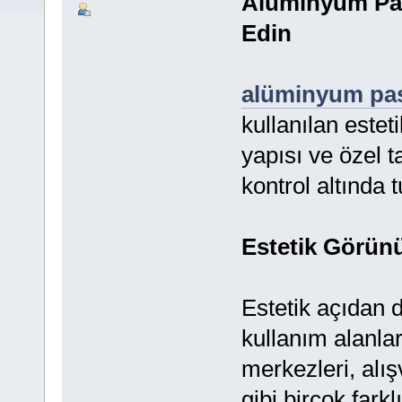
Alüminyum Pasp
Edin
alüminyum pa
kullanılan estet
yapısı ve özel t
kontrol altında t
Estetik Görün
Estetik açıdan 
kullanım alanlar
merkezleri, alış
gibi birçok fark