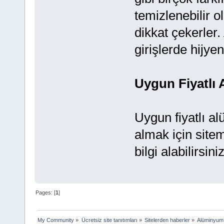
temizlenebilir o
dikkat çekerler
girişlerde hijy
Uygun Fiyatlı
Uygun fiyatlı al
almak için site
bilgi alabilirsiniz
Pages: [
1
]
My Community
»
Ücretsiz site tanıtımları
»
Sitelerden haberler
»
Alüminyum 