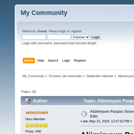
My Community
Welcome,
Guest
. Please
login
or
register
.
Login with username, password and session length
Home
Help
Search
Login
Register
My Community
»
Ücretsiz site tanıtımları
»
Sitelerden haberler
»
Alüminyum 
Pages: [
1
]
Author
Topic: Alüminyum Paspas
Alüminyum Paspas Sisteml
seouzmani
Edin
Hero Member
«
on:
May 31, 2024, 12:47:52 PM »
Posts: 646