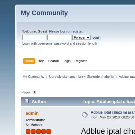
My Community
Welcome,
Guest
. Please
login
or
register
.
Login with username, password and session length
Home
Help
Search
Login
Register
My Community
»
Ücretsiz site tanıtımları
»
Sitelerden haberler
»
Adblue ipta
Pages: [
1
]
Author
Topic: Adblue iptal cihaz
Adblue iptal cihazı mı ara
admin
«
on:
May 28, 2018, 08:26:58
Administrator
Sr. Member
Adblue iptal cih