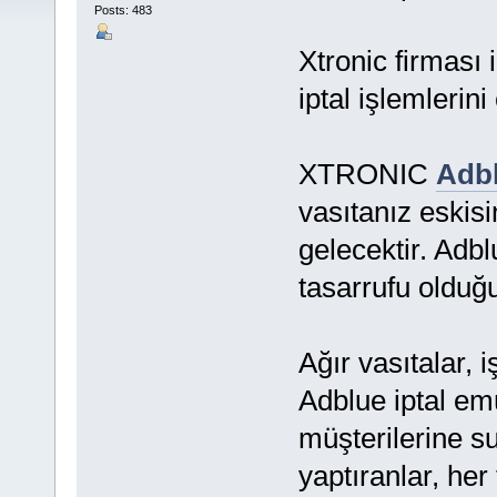
Posts: 483
Xtronic firması 
iptal işlemlerini
XTRONIC
Adbl
vasıtanız eskis
gelecektir. Adbl
tasarrufu olduğ
Ağır vasıtalar, i
Adblue iptal em
müşterilerine su
yaptıranlar, her