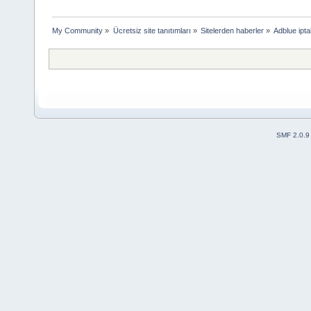
My Community
»
Ücretsiz site tanıtımları
»
Sitelerden haberler
»
Adblue ipta
SMF 2.0.9