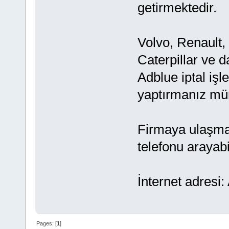
getirmektedir.
Volvo, Renault,
Caterpillar ve d
Adblue iptal işl
yaptırmanız müm
Firmaya ulaşma
telefonu arayabil
İnternet adresi:
Pages: [
1
]