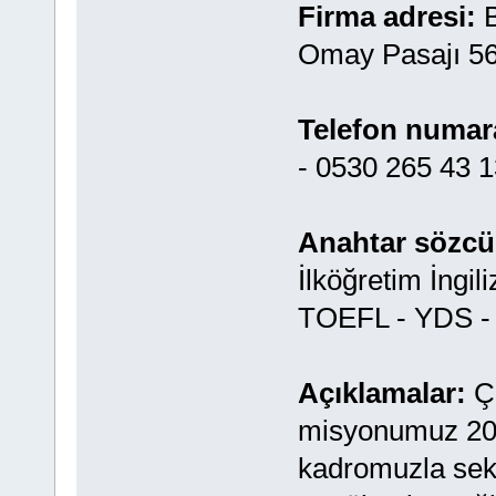
Firma adresi:
Omay Pasajı 56
Telefon numar
- 0530 265 43 1
Anahtar sözcü
İlköğretim İngil
TOEFL - YDS - 
Açıklamalar:
Ça
misyonumuz 200
kadromuzla sek