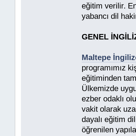
eğitim verilir.
yabancı dil haki
GENEL İNGİL
Maltepe İngili
programımız kiş
eğitiminden tama
Ülkemizde uygu
ezber odaklı olu
vakit olarak uz
dayalı eğitim d
öğrenilen yapıla