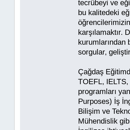
tecrübeyi ve eği
bu kalitedeki eğ
öğrencilerimizin
karşılamaktır. 
kurumlarından bi
sorgular, gelişti
Çağdaş Eğitimde
TOEFL, IELTS, Y
programları yan
Purposes) İş İng
Bilişim ve Teknol
Mühendislik gib