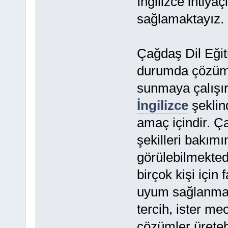
İngilizce ihtiyaç
sağlamaktayız.
Çağdaş Dil Eğiti
durumda çözüm ü
sunmaya çalışırı
İngilizce
şeklin
amaç içindir. Ç
şekilleri bakımı
görülebilmektedi
birçok kişi için 
uyum sağlanması
tercih, ister me
çözümler üretebi