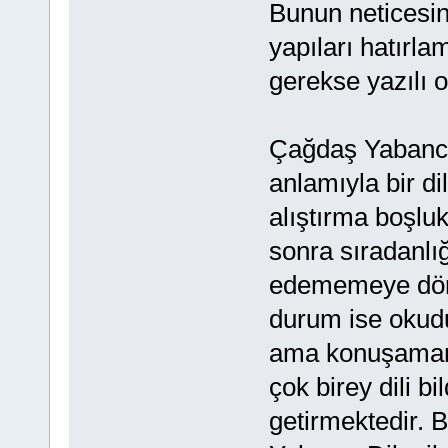
Bunun neticesin
yapıları hatırl
gerekse yazılı 
Çağdaş Yabancı D
anlamıyla bir di
alıştırma boşlu
sonra sıradanlı
edememeye dön
durum ise okud
ama konuşamam
çok birey dili b
getirmektedir.