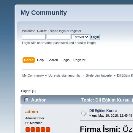
My Community
Welcome,
Guest
. Please
login
or
register
.
Login with username, password and session length
Home
Help
Search
Login
Register
My Community
»
Ücretsiz site tanıtımları
»
Sitelerden haberler
»
Dil Eğitim 
Pages: [
1
]
Author
Topic: Dil Eğitim Kursu 
Dil Eğitim Kursu
admin
«
on:
May 19, 2018, 12:45:48
Administrator
Sr. Member
Firma İsmi:
Öze