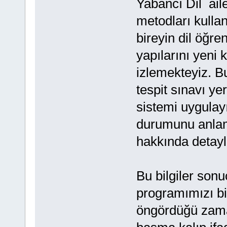
Yabancı Dil aile
metodları kulla
bireyin dil öğr
yapılarını yeni 
izlemekteyiz. 
tespit sınavı y
sistemi uygulayı
durumunu anlam
hakkında detayl
Bu bilgiler son
programımızı bi
öngördüğü zaman