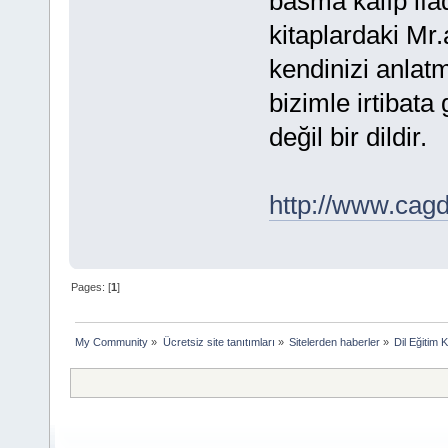
basma kalıp ifa
kitaplardaki Mr
kendinizi anlat
bizimle irtibata
değil bir dildir.
http://www.cag
Pages: [
1
]
My Community
»
Ücretsiz site tanıtımları
»
Sitelerden haberler
»
Dil Eğitim 