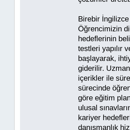
Birebir İngilizc
Öğrencimizin d
hedeflerinin be
testleri yapılır
başlayarak, ihti
giderilir. Uzm
içerikler ile sü
sürecinde öğren
göre eğitim plan
ulusal sınavları
kariyer hedefle
danışmanlık hiz