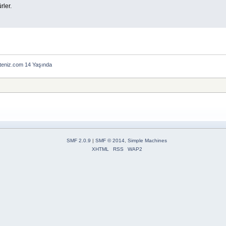
ler.
teniz.com 14 Yaşında
SMF 2.0.9
|
SMF © 2014
,
Simple Machines
XHTML
RSS
WAP2