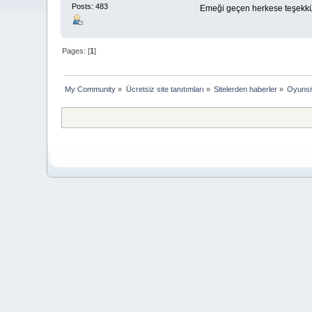
Posts: 483
Emeği geçen herkese teşekkür
Pages: [
1
]
My Community
»
Ücretsiz site tanıtımları
»
Sitelerden haberler
»
Oyunsi