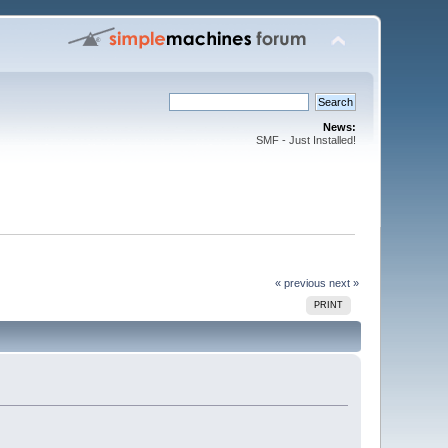
News:
SMF - Just Installed!
« previous
next »
PRINT