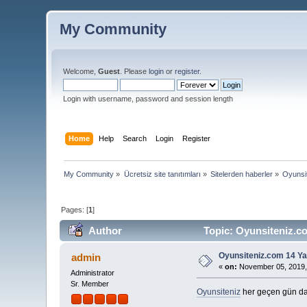
My Community
Welcome,
Guest
. Please
login
or
register
.
Login with username, password and session length
Home
Help
Search
Login
Register
My Community
»
Ücretsiz site tanıtımları
»
Sitelerden haberler
»
Oyunsi
Pages: [
1
]
Author
Topic: Oyunsiteniz.c
Oyunsiteniz.com 14 Y
admin
«
on:
November 05, 2019,
Administrator
Sr. Member
Oyunsiteniz
her geçen gün d