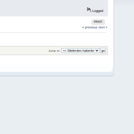
Logged
PRINT
« previous
next »
Jump to: