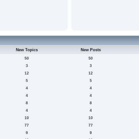
New Topics
New Posts
50
50
3
3
12
12
5
5
4
4
4
4
8
8
4
4
10
10
77
77
9
9