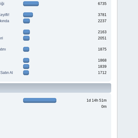
iği
6735
yifli!
3781
kkında
2237
2163
ri
2051
tını
1875
1868
1839
Satın Al
1712
1d 14h 51m
0m