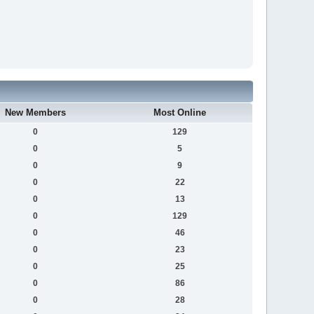
New Members
Most Online
0
129
0
5
0
9
0
22
0
13
0
129
0
46
0
23
0
25
0
86
0
28