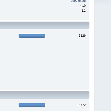
seouzmani
4.10
1:1
1129
15772