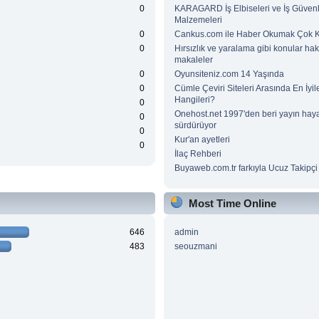
0
KARAGARD İş Elbiseleri ve İş Güvenl
Malzemeleri
0
Cankus.com ile Haber Okumak Çok Ke
0
Hırsızlık ve yaralama gibi konular ha
makaleler
0
Oyunsiteniz.com 14 Yaşında
0
Cümle Çeviri Siteleri Arasında En İyile
Hangileri?
0
Onehost.net 1997'den beri yayın haya
0
sürdürüyor
0
Kur'an ayetleri
0
İlaç Rehberi
Buyaweb.com.tr farkıyla Ucuz Takipçi 
Most Time Online
646
admin
483
seouzmani