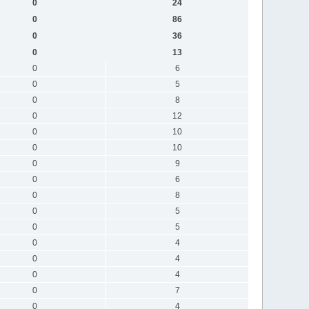
0
24
0
86
0
36
0
13
0
6
0
5
0
8
0
12
0
10
0
10
0
9
0
6
0
8
0
5
0
5
0
4
0
4
0
4
0
7
0
4