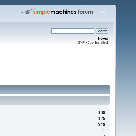
News:
SMF - Just Installed!
0.00
0.25
0.25
1