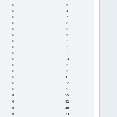
0
5
0
4
0
7
0
8
0
3
0
5
0
2
0
2
0
1
0
13
0
5
0
6
0
11
0
12
0
9
0
55
0
32
0
30
0
23