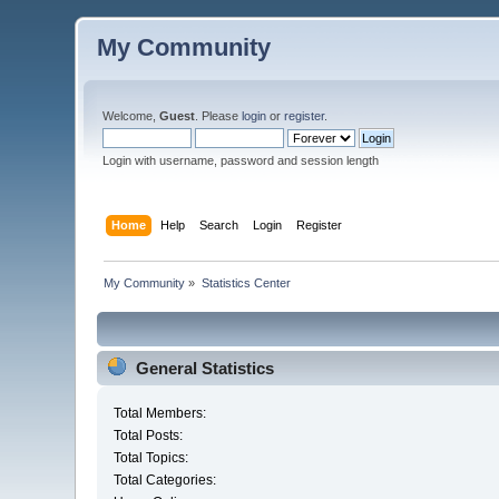
My Community
Welcome,
Guest
. Please
login
or
register
.
Login with username, password and session length
Home
Help
Search
Login
Register
My Community
»
Statistics Center
General Statistics
Total Members:
Total Posts:
Total Topics:
Total Categories: