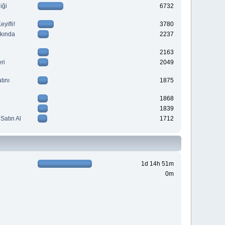
iği
6732
yifli!
3780
kkında
2237
2163
ri
2049
tını
1875
1868
1839
Satın Al
1712
1d 14h 51m
0m