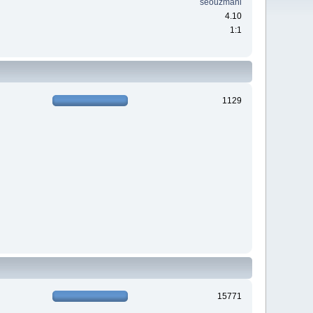
seouzmani
4.10
1:1
1129
15771