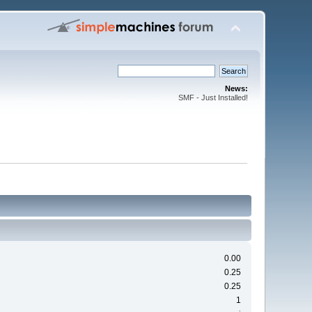
News:
SMF - Just Installed!
0.00
0.25
0.25
1