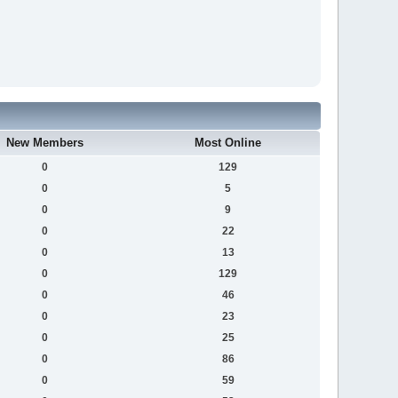
New Members
Most Online
0
129
0
5
0
9
0
22
0
13
0
129
0
46
0
23
0
25
0
86
0
59