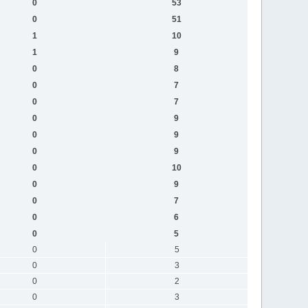
0
53
0
51
1
10
1
9
0
8
0
7
0
7
0
9
0
9
0
9
0
10
0
9
0
7
0
6
0
5
0
5
0
3
0
2
0
3