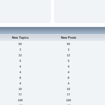
New Topics
New Posts
50
50
3
3
12
12
5
5
4
4
4
4
8
8
4
4
10
10
77
77
100
100