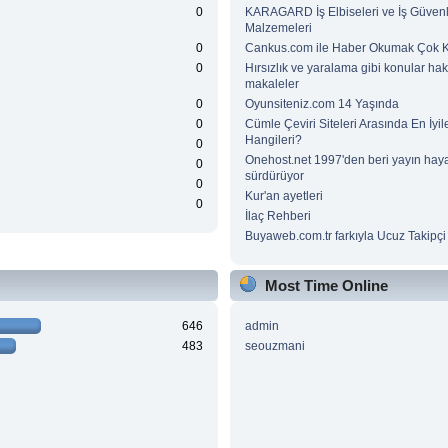
0
KARAGARD İş Elbiseleri ve İş Güvenl
Malzemeleri
0
Cankus.com ile Haber Okumak Çok Ke
0
Hırsızlık ve yaralama gibi konular ha
makaleler
0
Oyunsiteniz.com 14 Yaşında
0
Cümle Çeviri Siteleri Arasında En İyile
Hangileri?
0
Onehost.net 1997'den beri yayın haya
0
sürdürüyor
0
Kur'an ayetleri
0
İlaç Rehberi
Buyaweb.com.tr farkıyla Ucuz Takipçi 
Most Time Online
646
admin
483
seouzmani