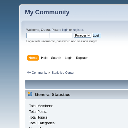
My Community
Welcome,
Guest
. Please
login
or
register
.
Login with username, password and session length
Home
Help
Search
Login
Register
My Community
»
Statistics Center
General Statistics
Total Members:
Total Posts:
Total Topics:
Total Categories: